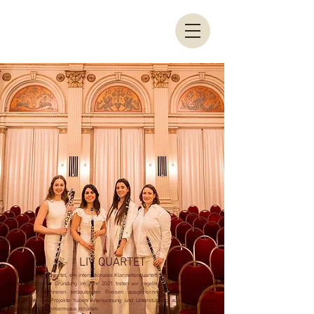
LIV QUARTET
Wir sind das Liv Quartet, ein internationales Klarinettenquartett mit Sitz in Frankfurt am
Main. Seit unserer Gründung im Jahr 2021 treten wir regelmäßig europaweit auf und
wurden mit mehreren bedeutenden Preisen ausgezeichnet. Unsere innovativen
Programme und Projekte haben Anerkennung und Unterstützung aus verschiedenen
Bereichen der Kammermusik erhalten.