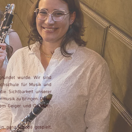
egründet wurde. Wir sind
chschule für Musik und
ie Sichtbarkeit unserer
rmusik zu bringen. Dabei
em Geiger und Quartett-
in ganz Europa gespielt,