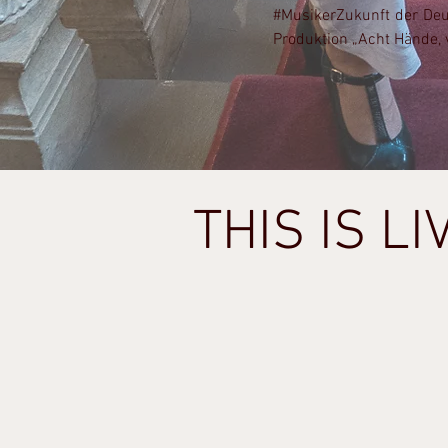
#MusikerZukunft der Deu
Produktion „Acht Hände, v
THIS IS LIV