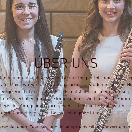
ÜBER UNS
t, ein international besetztes Klarinettenquartett, das 2021 g
rt am Main, wo wir uns im Zuge unseres Studiums an der Ho
nen gelernt haben. Unser Projekt entstand aus dem Wunsch, d
ttung zu erhöhen und neue Impulse in die Welt der Bläserkamme
stlerische Anregungen durch zwei renommierte Professoren, d
dem Klarinettisten Jaan Bossier, eine große Hilfe.
verschiedenen Festivals und in anspruchsvollen Konzertreihen 