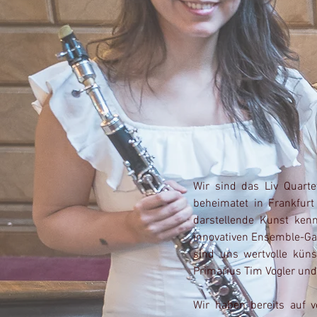
Wir sind das Liv Quarte
beheimatet in Frankfu
darstellende Kunst ken
innovativen Ensemble-Ga
sind uns wertvolle kün
Primarius Tim Vogler und 
​Wir haben bereits auf 