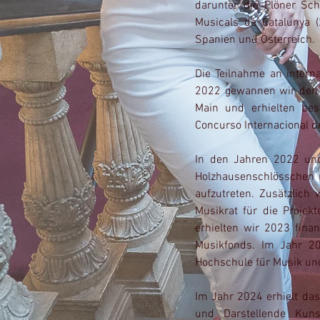
darunter die Plöner Sc
Musicals de Catalunya (
Spanien und Österreich.
​Die Teilnahme an inter
2022 gewannen wir den 
Main und erhielten be
Concurso Internacional d
In den Jahren 2022 und
Holzhausenschlösschen
aufzutreten. Zusätzlic
Musikrat für die Projek
erhielten wir 2023 fina
Musikfonds. Im Jahr 20
Hochschule für Musik un
Im Jahr 2024 erhielt da
und Darstellende Kun