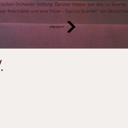
tschen Orchester-Stiftung. Darüber hinaus war das Liv Quartet
ier Rohrblätter und eine Vision – Das Liv Quartett“ von Deutschla
PRESSKIT
.