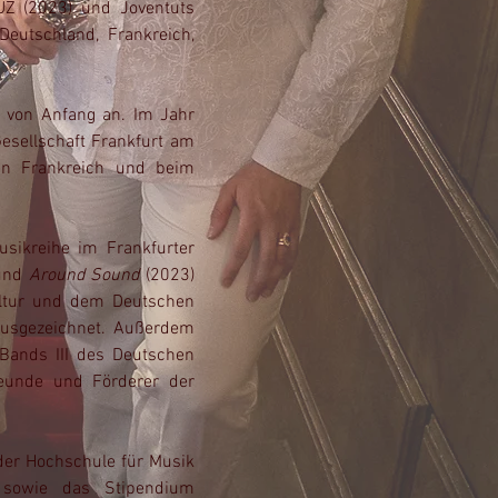
UZ (2023) und Joventuts
Deutschland, Frankreich,
e von Anfang an. Im Jahr
sellschaft Frankfurt am
in Frankreich und beim
sikreihe im Frankfurter
und
Around Sound
(2023)
ultur und dem Deutschen
usgezeichnet. Außerdem
 Bands III des Deutschen
reunde und Förderer der
der Hochschule für Musik
 sowie das Stipendium