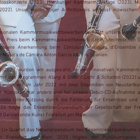
hlosskonzerte (2023), Homburger Kammermusiktage (2023), M
2022). Unser regelmäßiger Auftrittskreis umfasst inzwischen 
nationalen Kammermusikwettbewerben begleitet unsere Karrier
1. Preis beim Kammermusikwettbewerb der Polytechnischen Ge
sondere Anerkennung beim Concours Musiques d'Ensemble 
e Música de Cámara Anton Garcia Abril in Spanien. ​
 2023 wurden wir ausgewählt, in der innovativen Kammermu
 mit den Programmen
Klang & Stille / Licht & Schatten
(2022) 
h wurden wir im Jahr 2022 mit zwei Stipendien von Neustartk
te
Klassiker mal anders
und für unsere Debüt-CD-Aufnahme a
nzielle Unterstützung durch die Förderung für Ensembles und
24 folgte das Ensemble-Stipendium der Gesellschaft der F
d Darstellende Kunst Frankfurt am Main.
s Liv Quartet das Nebenstipendium des Ensemblesstipendiums 
st Frankfurt am Main. 2025 folgten der Publikumspreis